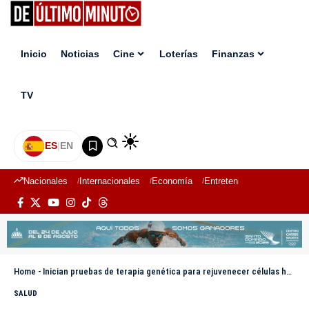
Inicio
Noticias
Cine
Loterías
Finanzas
TV
ES
|
EN
Nacionales
Internacionales
Economía
Entretenimiento
Deport
Home
-
Inician pruebas de terapia genética para rejuvenecer células humanas
SALUD