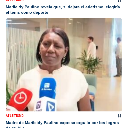
ATLETISMO
Marileidy Paulino revela que, si dejara el atletismo, elegiría
el tenis como deporte
ATLETISMO
Madre de Marileidy Paulino expresa orgullo por los logros
de su hija