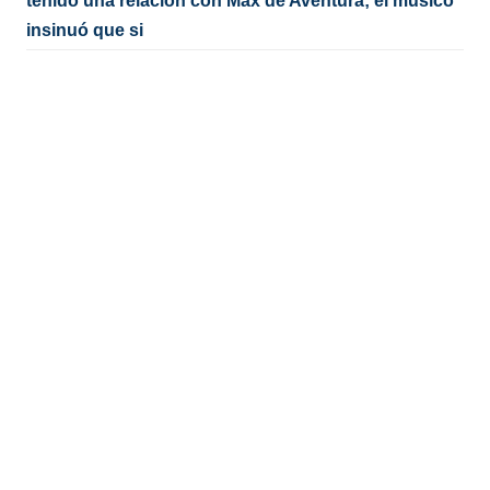
tenido una relación con Max de Aventura; el músico
insinuó que si