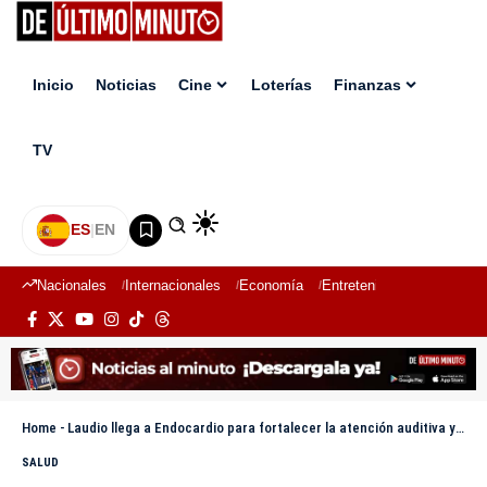
Inicio
Noticias
Cine
Loterías
Finanzas
TV
ES
|
EN
Nacionales
Internacionales
Economía
Entretenimiento
Deport
Home
-
Laudio llega a Endocardio para fortalecer la atención auditiva y terapia del lenguaje
SALUD