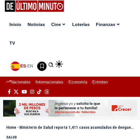
Inicio
Noticias
Cine
Loterías
Finanzas
TV
ES
|
EN
Nacionales
Internacionales
Economía
Entretenimiento
Deport
Home
-
Ministerio de Salud reporta 1,411 casos acumulados de dengue en Costa Rica en lo que va del 2026
SALUD