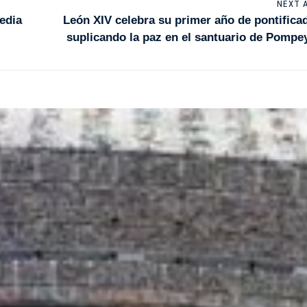
NEXT 
edia
León XIV celebra su primer año de pontifica
suplicando la paz en el santuario de Pompe