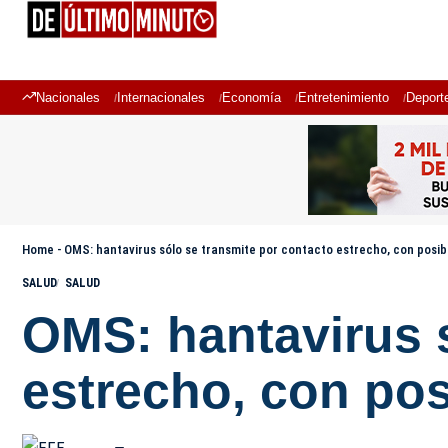
Nacionales
Internacionales
Economía
Entretenimiento
Deport
Home
-
OMS: hantavirus sólo se transmite por contacto estrecho, con posibl
SALUD
SALUD
OMS: hantavirus s
estrecho, con pos