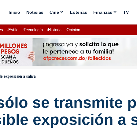
Inicio
Noticias
Cine
Loterías
Finanzas
TV
es
Estilo
Tecnología
Historia
Opinión
e exposición a saliva
ólo se transmite p
ible exposición a s