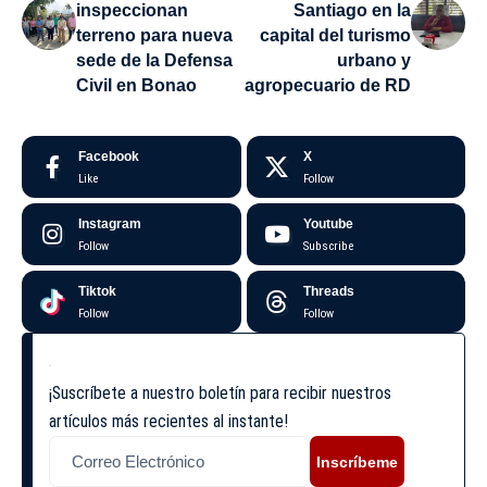
inspeccionan
Santiago en la
terreno para nueva
capital del turismo
sede de la Defensa
urbano y
Civil en Bonao
agropecuario de RD
Facebook
X
Like
Follow
Instagram
Youtube
Follow
Subscribe
Tiktok
Threads
Follow
Follow
¡Suscríbete a nuestro boletín para recibir nuestros
artículos más recientes al instante!
Inscríbeme