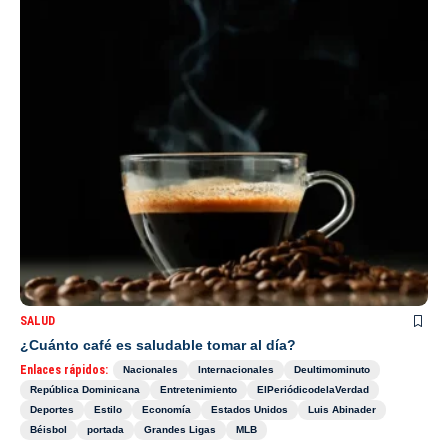
SALUD
¿Cuánto café es saludable tomar al día?
Enlaces rápidos:
Nacionales
Internacionales
Deultimominuto
República Dominicana
Entretenimiento
ElPeriódicodelaVerdad
Deportes
Estilo
Economía
Estados Unidos
Luis Abinader
Béisbol
portada
Grandes Ligas
MLB