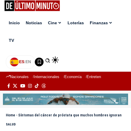
Inicio
Noticias
Cine
Loterías
Finanzas
TV
ES
|
EN
Nacionales
Internacionales
Economía
Entretenimiento
Deport
Home
-
Síntomas del cáncer de próstata que muchos hombres ignoran
SALUD