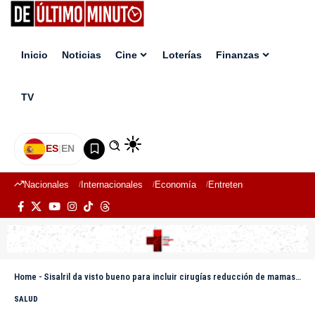
Inicio
Noticias
Cine
Loterías
Finanzas
TV
ES
|
EN
Nacionales
Internacionales
Economía
Entretenimiento
Deport
Home
-
Sisalril da visto bueno para incluir cirugías reducción de mamas a mujeres con seguro médico
SALUD