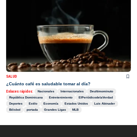
SALUD
¿Cuánto café es saludable tomar al día?
Enlaces rápidos:
Nacionales
Internacionales
Deultimominuto
República Dominicana
Entretenimiento
ElPeriódicodelaVerdad
Deportes
Estilo
Economía
Estados Unidos
Luis Abinader
Béisbol
portada
Grandes Ligas
MLB