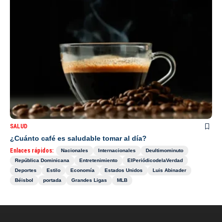
SALUD
¿Cuánto café es saludable tomar al día?
Enlaces rápidos:
Nacionales
Internacionales
Deultimominuto
República Dominicana
Entretenimiento
ElPeriódicodelaVerdad
Deportes
Estilo
Economía
Estados Unidos
Luis Abinader
Béisbol
portada
Grandes Ligas
MLB