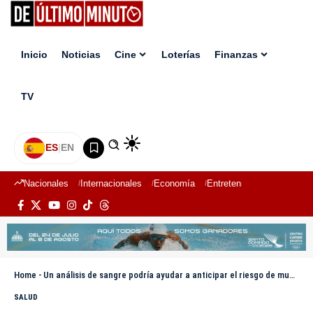
Inicio
Noticias
Cine
Loterías
Finanzas
TV
ES
|
EN
Nacionales
Internacionales
Economía
Entretenimiento
Deport
Home
-
Un análisis de sangre podría ayudar a anticipar el riesgo de muerte tras un infarto grave
SALUD