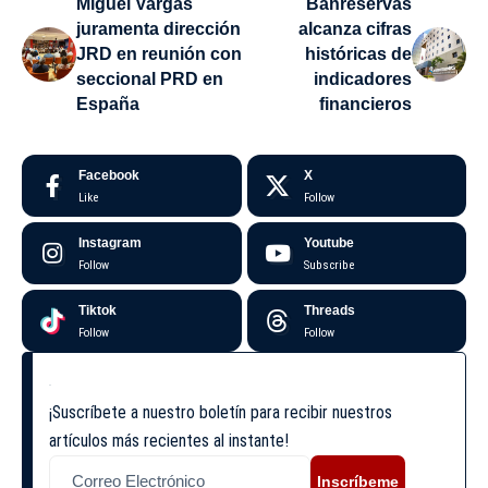
Miguel Vargas
Banreservas
juramenta dirección
alcanza cifras
JRD en reunión con
históricas de
seccional PRD en
indicadores
España
financieros
Facebook
X
Like
Follow
Instagram
Youtube
Follow
Subscribe
Tiktok
Threads
Follow
Follow
¡Suscríbete a nuestro boletín para recibir nuestros
artículos más recientes al instante!
Inscríbeme