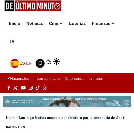
Inicio
Noticias
Cine
Loterías
Finanzas
TV
ES
|
EN
Nacionales
Internacionales
Economía
Entretenimiento
Deport
Home
-
Santiago Matías anuncia candidatura por la senaduría de Santo Domingo
NACIONALES