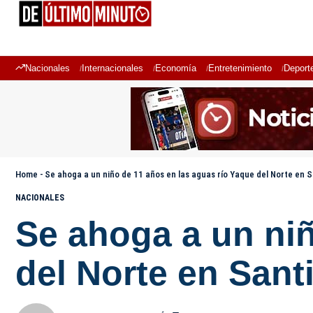
Nacionales
Internacionales
Economía
Entretenimiento
Deport
Home
-
Se ahoga a un niño de 11 años en las aguas río Yaque del Norte en 
NACIONALES
Se ahoga a un niñ
del Norte en Sant