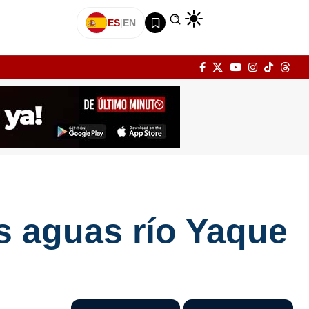
ES
|
EN
s aguas río Yaque