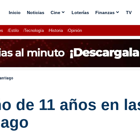
Inicio
Noticias
Cine
Loterías
Finanzas
TV
es
Estilo
Tecnología
Historia
Opinión
Santiago
o de 11 años en la
iago