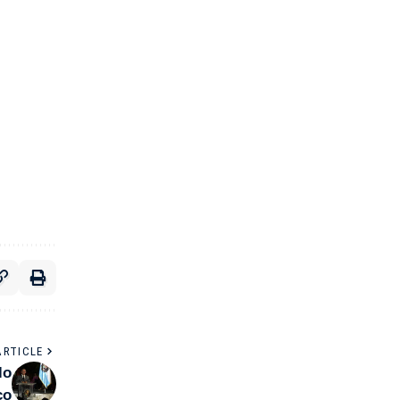
ARTICLE
lo
co