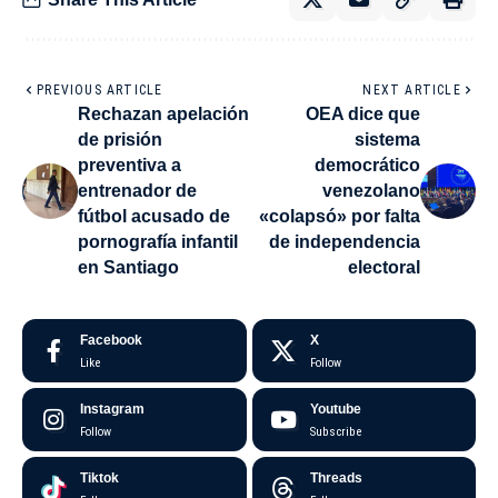
PREVIOUS ARTICLE
NEXT ARTICLE
Rechazan apelación
OEA dice que
de prisión
sistema
preventiva a
democrático
entrenador de
venezolano
fútbol acusado de
«colapsó» por falta
pornografía infantil
de independencia
en Santiago
electoral
Facebook
X
Like
Follow
Instagram
Youtube
Follow
Subscribe
Tiktok
Threads