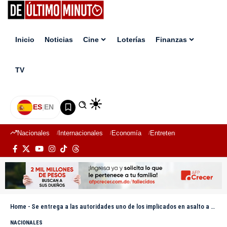
Inicio
Noticias
Cine
Loterías
Finanzas
TV
ES
|
EN
Nacionales
Internacionales
Economía
Entretenimiento
Deport
Home
-
Se entrega a las autoridades uno de los implicados en asalto a Vimenca en Sosúa
NACIONALES