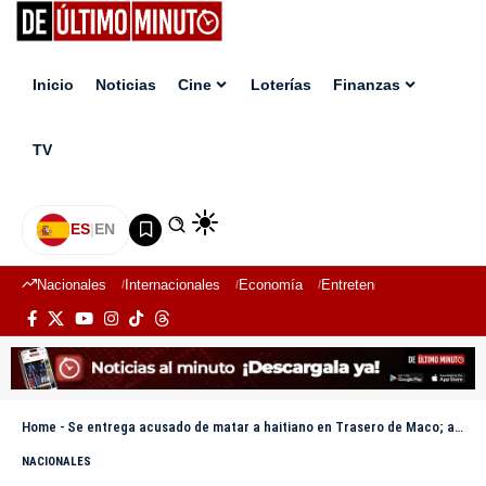
Inicio
Noticias
Cine
Loterías
Finanzas
TV
ES
|
EN
Nacionales
Internacionales
Economía
Entretenimiento
Deport
Home
-
Se entrega acusado de matar a haitiano en Trasero de Maco; alega que actuó en defensa propia
NACIONALES