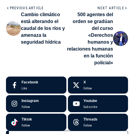
PREVIOUS ARTICLE
NEXT ARTICLE
Cambio climático
500 agentes del
está alterando el
orden se gradúan
caudal de los ríos y
del curso
amenaza la
«Derechos
seguridad hídrica
humanos y
relaciones humanas
en la función
policial»
Facebook
X
Like
Follow
Instagram
Youtube
Follow
Subscribe
Tiktok
Threads
Follow
Follow