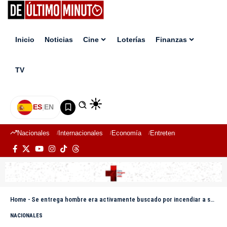
Inicio
Noticias
Cine
Loterías
Finanzas
TV
ES
|
EN
Nacionales
Internacionales
Economía
Entretenimiento
Deport
Home
-
Se entrega hombre era activamente buscado por incendiar a su pareja en Los Mameyes
NACIONALES