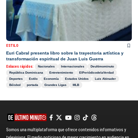
ESTILO
Euri Cabral presenta libro sobre la trayectoria artística y
transformación espiritual de Juan Luis Guerra
Enlaces rápidos:
Nacionales
Internacionales
Deultimominuto
República Dominicana
Entretenimiento
ElPeriódicodelaVerdad
Deportes
Estilo
Economía
Estados Unidos
Luis Abinader
Béisbol
portada
Grandes Ligas
MLB
Somos una multiplataforma que ofrece contenidos informativos y
televisivos. El medio noticioso de mayor crecimiento en audiencia en