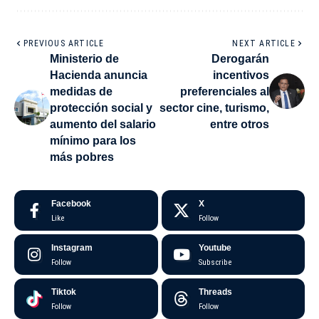
PREVIOUS ARTICLE
NEXT ARTICLE
Ministerio de
Derogarán
Hacienda anuncia
incentivos
medidas de
preferenciales al
protección social y
sector cine, turismo,
aumento del salario
entre otros
mínimo para los
más pobres
Facebook
X
Like
Follow
Instagram
Youtube
Follow
Subscribe
Tiktok
Threads
Follow
Follow