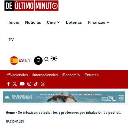
Inicio
Noticias
Cine
Loterías
Finanzas
TV
ES
|
EN
Nacionales
Internacionales
Economía
Entretenimiento
Deport
Home
-
Se intoxican estudiantes y profesores por inhalación de pesticida en escuela de Santiago
NACIONALES