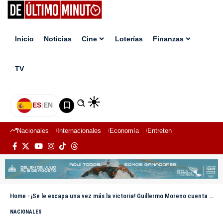
Inicio
Noticias
Cine
Loterías
Finanzas
TV
ES
|
EN
Nacionales
Internacionales
Economía
Entretenimiento
Deport
Home
-
¡Se le escapa una vez más la victoria! Guillermo Moreno cuenta con 4 derrotas presidenciales y una senatorial
NACIONALES