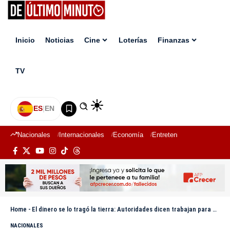
Inicio
Noticias
Cine
Loterías
Finanzas
TV
ES
|
EN
Nacionales
Internacionales
Economía
Entretenimiento
Deport
Home
-
El dinero se lo tragó la tierra: Autoridades dicen trabajan para encontrar monto sustraído del Banco Popular
NACIONALES