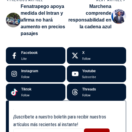
PREVIOUS ARTICLE
NEXT ARTICLE
Fenatrapego apoya
Marchena
medida del Intran y
comprende
afirma no hará
responsabilidad en
aumento en precios
la cadena azul
pasajes
Facebook
X
Like
Follow
Instagram
Youtube
Follow
Subscribe
Tiktok
Threads
Follow
Follow
¡Suscríbete a nuestro boletín para recibir nuestros
artículos más recientes al instante!