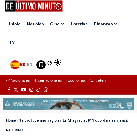
Inicio
Noticias
Cine
Loterías
Finanzas
TV
ES
|
EN
Nacionales
Internacionales
Economía
Entretenimiento
Deport
Home
-
Se produce naufragio en La Altagracia; 911 coordina asistencia de afectados
NACIONALES