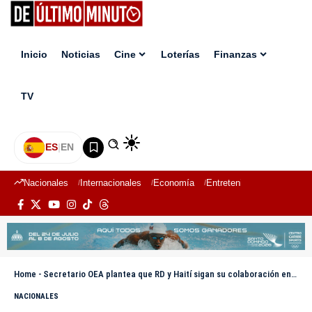
Inicio
Noticias
Cine
Loterías
Finanzas
TV
ES
|
EN
Nacionales
Internacionales
Economía
Entretenimiento
Deport
Home
-
Secretario OEA plantea que RD y Haití sigan su colaboración en flujo de personas
NACIONALES