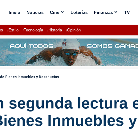
Inicio
Noticias
Cine
Loterías
Finanzas
TV
es
Estilo
Tecnología
Historia
Opinión
 de Bienes Inmuebles y Desahucios
 segunda lectura e
 Bienes Inmuebles 