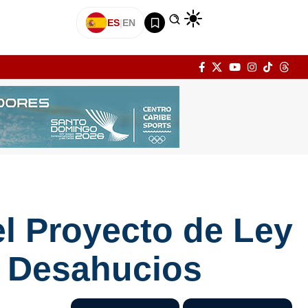
ES
|
EN
l Proyecto de Ley
y Desahucios