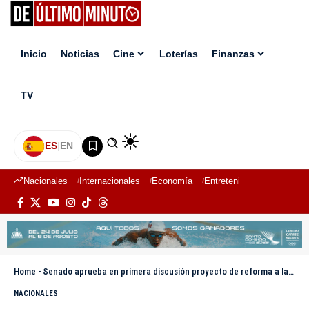
Inicio
Noticias
Cine
Loterías
Finanzas
TV
ES
|
EN
Nacionales
Internacionales
Economía
Entretenimiento
Deport
Home
-
Senado aprueba en primera discusión proyecto de reforma a la Ley Orgánica de la Policía Nacional
NACIONALES