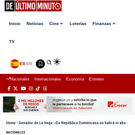
Inicio
Noticias
Cine
Loterías
Finanzas
TV
ES
|
EN
Nacionales
Internacionales
Economía
Entretenimiento
Deport
Home
-
Senador de La Vega: «En República Dominicana no habrá ni aborto ni eutanasia»
NACIONALES