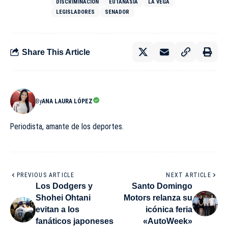
DISCRIMINACIÓN
EUTANASIA
LA VEGA
LEGISLADORES
SENADOR
Share This Article
By
ANA LAURA LÓPEZ
Periodista, amante de los deportes.
PREVIOUS ARTICLE
NEXT ARTICLE
Los Dodgers y
Santo Domingo
Shohei Ohtani
Motors relanza su
evitan a los
icónica feria
fanáticos japoneses
«AutoWeek»