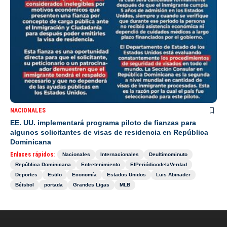
NACIONALES
EE. UU. implementará programa piloto de fianzas para
algunos solicitantes de visas de residencia en República
Dominicana
Enlaces rápidos:
Nacionales
Internacionales
Deultimominuto
República Dominicana
Entretenimiento
ElPeriódicodelaVerdad
Deportes
Estilo
Economía
Estados Unidos
Luis Abinader
Béisbol
portada
Grandes Ligas
MLB