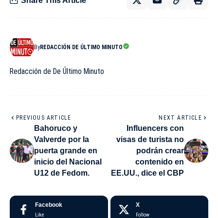
Share This Article
By
REDACCIÓN DE ÚLTIMO MINUTO
Redacción de De Último Minuto
PREVIOUS ARTICLE
NEXT ARTICLE
Bahoruco y
Influencers con
Valverde por la
visas de turista no
puerta grande en
podrán crear
inicio del Nacional
contenido en
U12 de Fedom.
EE.UU., dice el CBP
Facebook
X
Like
Follow