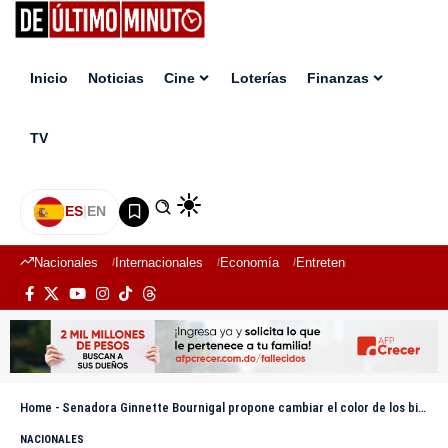
Inicio
Noticias
Cine
Loterías
Finanzas
TV
ES
|
EN
Nacionales
Internacionales
Economía
Entretenimiento
Deport
Home
-
Senadora Ginnette Bournigal propone cambiar el color de los billetes de RD$200 y RD$1,000
NACIONALES