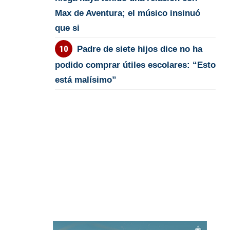
Max de Aventura; el músico insinuó
que si
Padre de siete hijos dice no ha
podido comprar útiles escolares: “Esto
está malísimo”