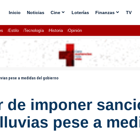
Inicio
Noticias
Cine
Loterías
Finanzas
TV
es
Estilo
Tecnología
Historia
Opinión
uvias pese a medidas del gobierno
r de imponer sanci
lluvias pese a med