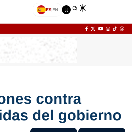
ES
|
EN
ones contra
idas del gobierno