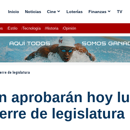
Inicio
Noticias
Cine
Loterías
Finanzas
TV
es
Estilo
Tecnología
Historia
Opinión
rre de legislatura
n aprobarán hoy lu
erre de legislatura