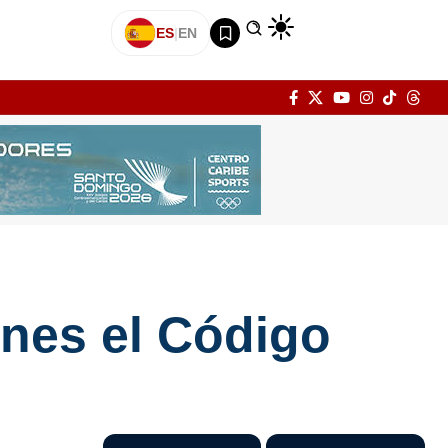
ES
|
EN
nes el Código