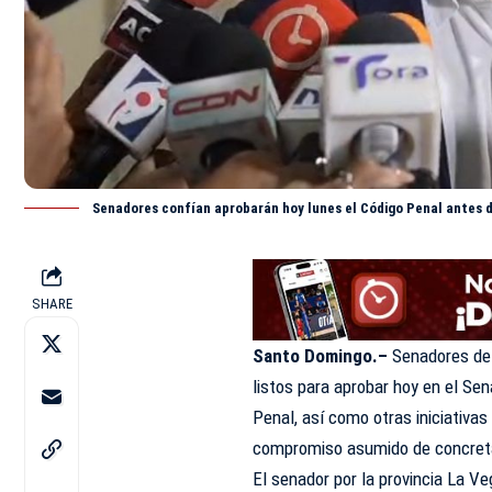
Senadores confían aprobarán hoy lunes el Código Penal antes de
SHARE
Santo Domingo.–
Senadores de
listos para aprobar hoy en el Se
Penal,
así como otras iniciativas 
compromiso asumido de concretar 
El senador por la provincia La V