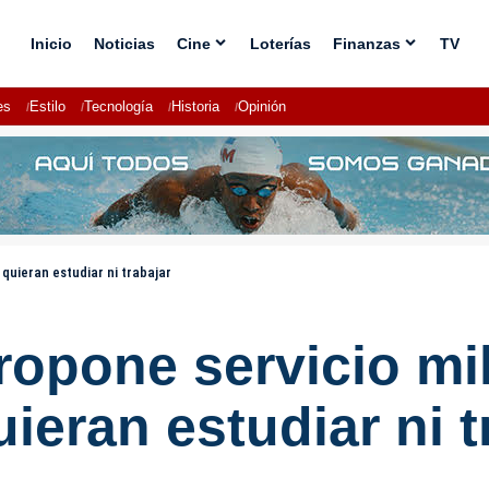
Inicio
Noticias
Cine
Loterías
Finanzas
TV
es
Estilo
Tecnología
Historia
Opinión
 quieran estudiar ni trabajar
opone servicio mili
ieran estudiar ni t