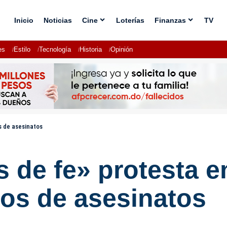
Inicio
Noticias
Cine
Loterías
Finanzas
TV
es
Estilo
Tecnología
Historia
Opinión
s de asesinatos
 de fe» protesta e
os de asesinatos