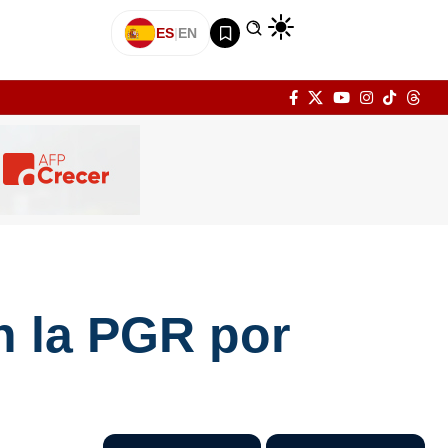
ES
|
EN
n la PGR por