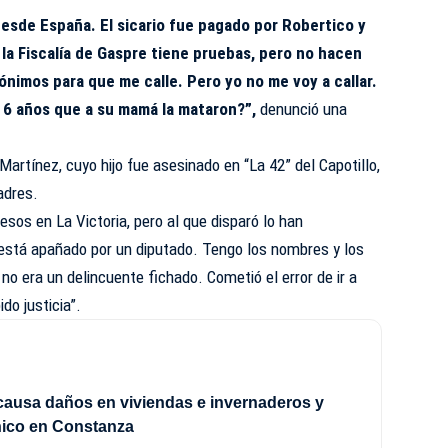
desde España. El sicario fue pagado por Robertico y
la Fiscalía de Gaspre tiene pruebas, pero no hacen
imos para que me calle. Pero yo no me voy a callar.
e 6 años que a su mamá la mataron?”,
denunció una
 Martínez, cuyo hijo fue asesinado en “La 42” del Capotillo,
adres.
esos en La Victoria, pero al que disparó lo han
está apañado por un diputado. Tengo los nombres y los
 no era un delincuente fichado. Cometió el error de ir a
ido justicia”.
ausa daños en viviendas e invernaderos y
nico en Constanza