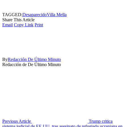
TAGGED:
Desaparecido
Villa Mella
Share This Article
Email
Copy Link
Print
By
Redacción De Último Minuto
Redacción de De Último Minuto
Previous Article
Trump critica
sistema judicial de EE.UU. tras asesinato de refugiada ucraniana en