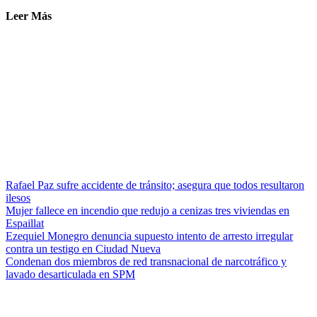
Leer Más
Rafael Paz sufre accidente de tránsito; asegura que todos resultaron
ilesos
Mujer fallece en incendio que redujo a cenizas tres viviendas en
Espaillat
Ezequiel Monegro denuncia supuesto intento de arresto irregular
contra un testigo en Ciudad Nueva
Condenan dos miembros de red transnacional de narcotráfico y
lavado desarticulada en SPM