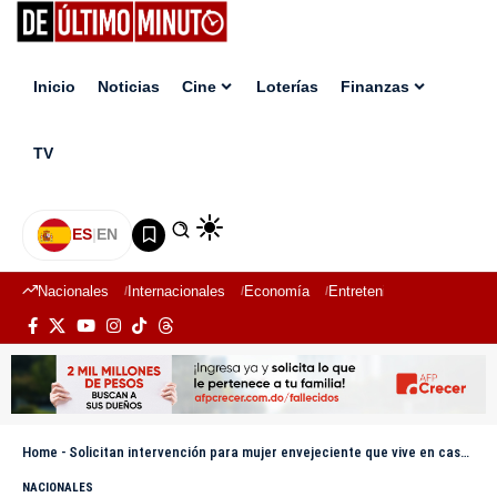
Inicio
Noticias
Cine
Loterías
Finanzas
TV
ES
|
EN
Nacionales
Internacionales
Economía
Entretenimiento
Deport
Home
-
Solicitan intervención para mujer envejeciente que vive en casa de cartón
NACIONALES