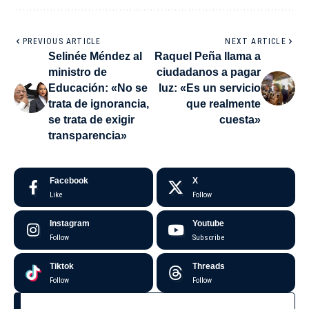
PREVIOUS ARTICLE
NEXT ARTICLE
Selinée Méndez al
Raquel Peña llama a
ministro de
ciudadanos a pagar
Educación: «No se
luz: «Es un servicio
trata de ignorancia,
que realmente
se trata de exigir
cuesta»
transparencia»
Facebook
X
Like
Follow
Instagram
Youtube
Follow
Subscribe
Tiktok
Threads
Follow
Follow