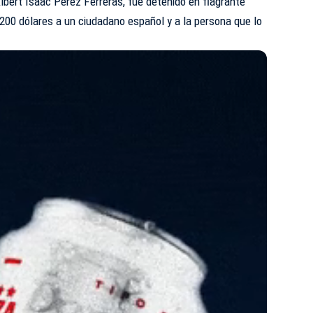
lbert Isaac Pérez Ferreras, fue detenido en flagrante
200 dólares a un ciudadano español y a la persona que lo