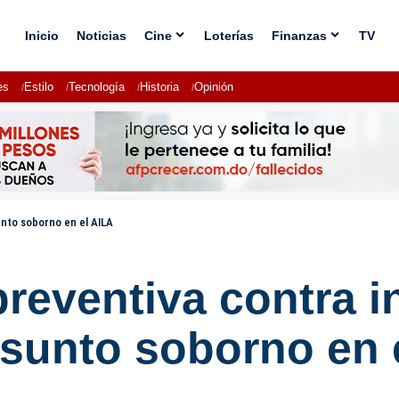
Inicio
Noticias
Cine
Loterías
Finanzas
TV
es
Estilo
Tecnología
Historia
Opinión
unto soborno en el AILA
 preventiva contra 
esunto soborno en 