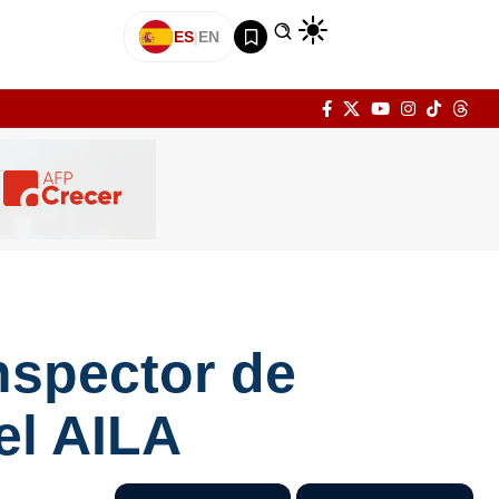
ES
|
EN
inspector de
el AILA