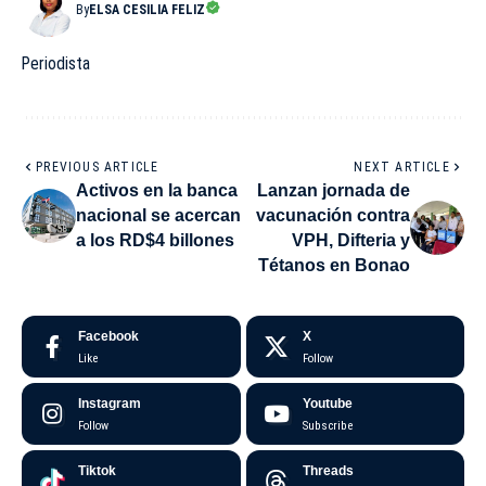
By
ELSA CESILIA FELIZ
Periodista
PREVIOUS ARTICLE
NEXT ARTICLE
Activos en la banca
Lanzan jornada de
nacional se acercan
vacunación contra
a los RD$4 billones
VPH, Difteria y
Tétanos en Bonao
Facebook
X
Like
Follow
Instagram
Youtube
Follow
Subscribe
Tiktok
Threads