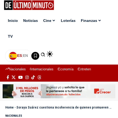
Inicio
Noticias
Cine
Loterías
Finanzas
TV
ES
|
EN
Nacionales
Internacionales
Economía
Entretenimiento
Deport
Home
-
Soraya Suárez cuestiona incoherencia de quienes promueven castración química pero rechazaron sanciones más drásticas en el Código Penal
NACIONALES