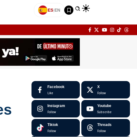
ES
|
EN
Facebook
X
Like
Follow
es
Instagram
Youtube
Follow
Subscribe
Tiktok
Threads
Follow
Follow