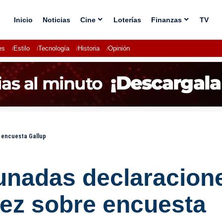
Inicio
Noticias
Cine
Loterías
Finanzas
TV
es
Estilo
Tecnología
Historia
Opinión
 encuesta Gallup
tunadas declaracion
ez sobre encuesta