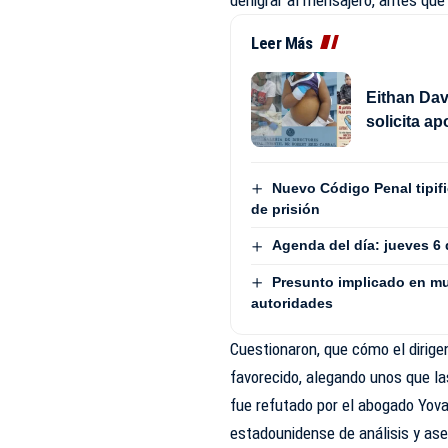
denigrar al mensajero, antes que
Leer Más
Eithan Dav
solicita a
Nuevo Código Penal tipifi
de prisión
Agenda del día: jueves 6
Presunto implicado en mue
autoridades
Cuestionaron, que cómo el dirigen
favorecido, alegando unos que 
fue refutado por el abogado Yova
estadounidense de análisis y as