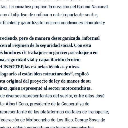
tas. La iniciativa propone la creación del Gremio Nacional
n el objetivo de unificar a este importante sector,
s oficiales y garantizarle mejores condiciones laborales y
 creciendo, pero de manera desorganizada, informal
cen al régimen de la seguridad social. Con esta
s hombres de trabajo se organicen, se eduquen en
a, seguridad vial y capacitación técnico-
el INFOTEP, las escuelas técnicas y otras
 lograrlo si están bien estructurados”, explicó
sta original del proyecto de ley de manos de su
ez, quien representó al sector motoconchista.
 de diversos representantes del sector, entre ellos José
o; Albert Gons, presidente de la Cooperativa de
representante de las plataformas digitales de transporte;
a Federación de Motoconcho de Los Ríos; George Sosa, de
ménez, enlace comunitario de los motoconchistas.