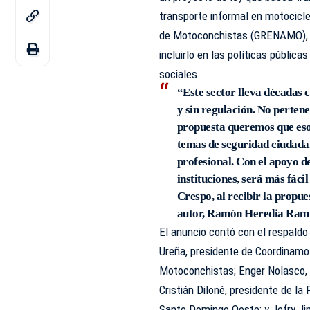
transporte informal en motocicle
de Motoconchistas (GRENAMO), co
incluirlo en las políticas pública
sociales.
“Este sector lleva décadas
y sin regulación. No pertene
propuesta queremos que eso
temas de seguridad ciudadan
profesional. Con el apoyo d
instituciones, será más fácil
Crespo, al recibir la propue
autor, Ramón Heredia Ramír
El anuncio contó con el respaldo
Ureña, presidente de Coordinamot
Motoconchistas; Enger Nolasco, 
Cristián Diloné, presidente de l
Santo Domingo Oeste; y Jefry Ji