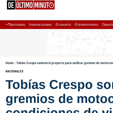
Nacionales
Internacionales
Economía
Entretenimiento
Deport
Home
-
Tobías Crespo someterá proyecto para unificar gremios de motoconc
NACIONALES
Tobías Crespo som
gremios de motoc
condiciones de v