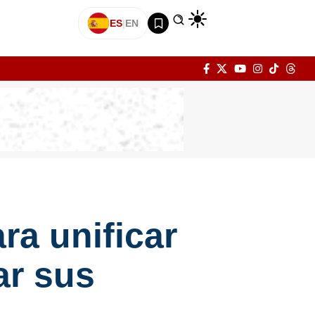
ES
|
EN
ra unificar
ar sus