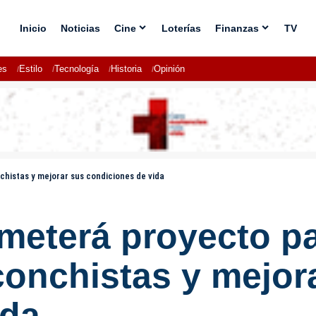
Inicio
Noticias
Cine
Loterías
Finanzas
TV
es
Estilo
Tecnología
Historia
Opinión
histas y mejorar sus condiciones de vida
eterá proyecto pa
onchistas y mejor
ida