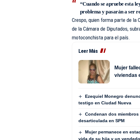
“Cuando se apruebe esta ley
problema y pasarán a ser re
Crespo, quien forma parte de la
de la Cámara de Diputados, subra
motoconchista para el país.
Leer Más
Mujer fall
viviendas 
Ezequiel Monegro denunci
testigo en Ciudad Nueva
Condenan dos miembros de
desarticulada en SPM
Mujer permanece en estad
vida de su hija y un vendedo