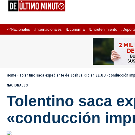
Nacionales
Internacionales
Economía
Entretenimiento
Deport
Home
-
Tolentino saca expediente de Joshua Riib en EE.UU «conducción imp
NACIONALES
Tolentino saca e
«conducción impr