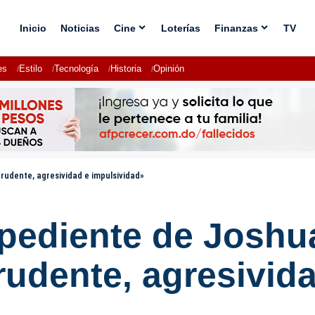
Inicio
Noticias
Cine
Loterías
Finanzas
TV
es
Estilo
Tecnología
Historia
Opinión
rudente, agresividad e impulsividad»
xpediente de Joshu
udente, agresivida