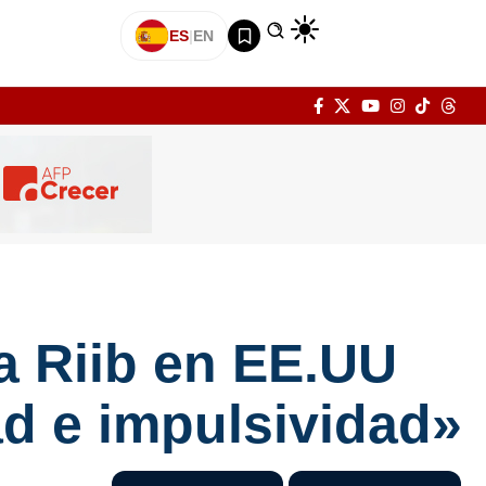
ES
|
EN
a Riib en EE.UU
d e impulsividad»