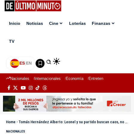
Inicio
Noticias
Cine
Loterías
Finanzas
TV
ES
|
EN
Nacionales
Internacionales
Economía
Entretenimiento
Deport
Home
-
Tomás Hernández Alberto: Leonel y su partido buscan caos, no soluciones para la República Dominicana
NACIONALES