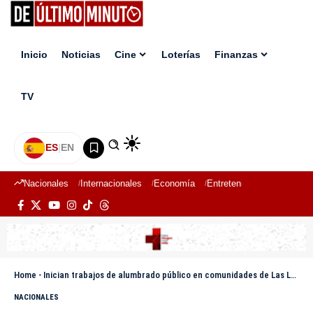
Inicio
Noticias
Cine
Loterías
Finanzas
TV
ES
|
EN
Nacionales
Internacionales
Economía
Entretenimiento
Deport
Home
-
Inician trabajos de alumbrado público en comunidades de Las Lagunas
NACIONALES