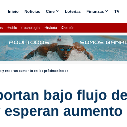
Inicio
Noticias
Cine
Loterías
Finanzas
TV
es
Estilo
Tecnología
Historia
Opinión
to y esperan aumento en las próximas horas
portan bajo flujo d
y esperan aumento 