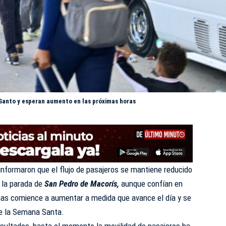
 Santo y esperan aumento en las próximas horas
informaron que el flujo de pasajeros se mantiene reducido
 la parada de
San Pedro de Macorís,
aunque confían en
nas comience a aumentar a medida que avance el día y se
de la Semana
Santa
.
sultados, hasta el momento la movilidad de pasajeros ha