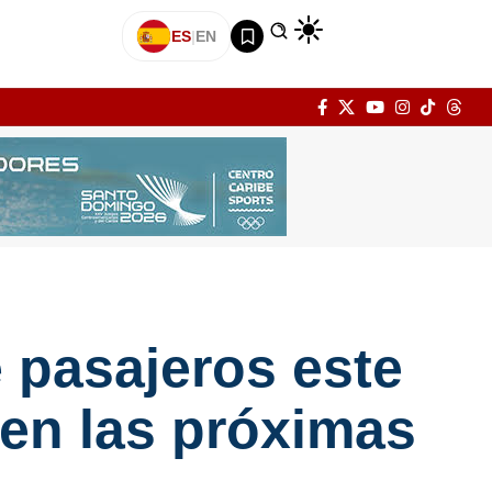
ES
|
EN
e pasajeros este
en las próximas