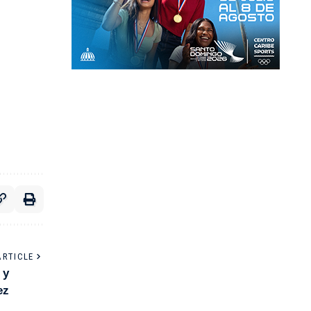
ARTICLE
 y
ez