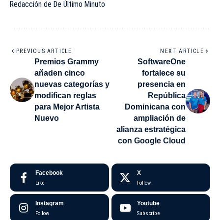
Redacción de De Último Minuto
PREVIOUS ARTICLE
NEXT ARTICLE
Premios Grammy
SoftwareOne
añaden cinco
fortalece su
nuevas categorías y
presencia en
modifican reglas
República
para Mejor Artista
Dominicana con
Nuevo
ampliación de
alianza estratégica
con Google Cloud
Facebook
X
Like
Follow
Instagram
Youtube
Follow
Subscribe