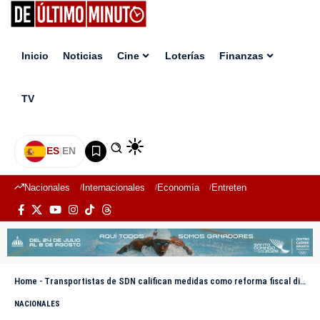
Inicio
Noticias
Cine
Loterías
Finanzas
TV
ES
|
EN
Nacionales
Internacionales
Economía
Entretenimiento
Deport
Home
-
Transportistas de SDN califican medidas como reforma fiscal disfrazada
NACIONALES