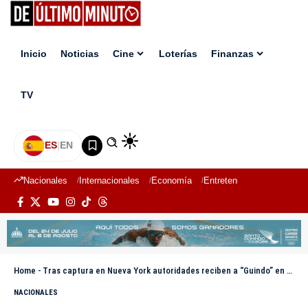
Inicio
Noticias
Cine
Loterías
Finanzas
TV
ES
|
EN
Nacionales
Internacionales
Economía
Entretenimiento
Deport
Home
-
Tras captura en Nueva York autoridades reciben a “Guindo” en calidad de deportado
NACIONALES