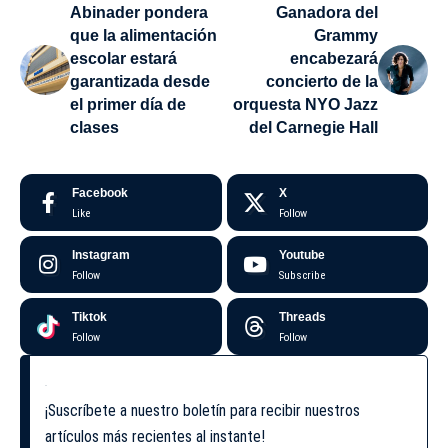
Abinader pondera
Ganadora del
que la alimentación
Grammy
escolar estará
encabezará
garantizada desde
concierto de la
el primer día de
orquesta NYO Jazz
clases
del Carnegie Hall
Facebook
X
Like
Follow
Instagram
Youtube
Follow
Subscribe
Tiktok
Threads
Follow
Follow
¡Suscríbete a nuestro boletín para recibir nuestros
artículos más recientes al instante!