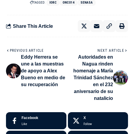
TAGGED:
IORC
ONCO14
SENASA
Share This Article
PREVIOUS ARTICLE
NEXT ARTICLE
Eddy Herrera se
Autoridades en
une a las muestras
Nagua rinden
de apoyo a Alex
homenaje a María
Bueno en medio de
Trinidad Sánchez
su recuperación
en el 232
aniversario de su
natalicio
Facebook
X
Like
Follow