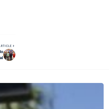
ARTICLE
do
al