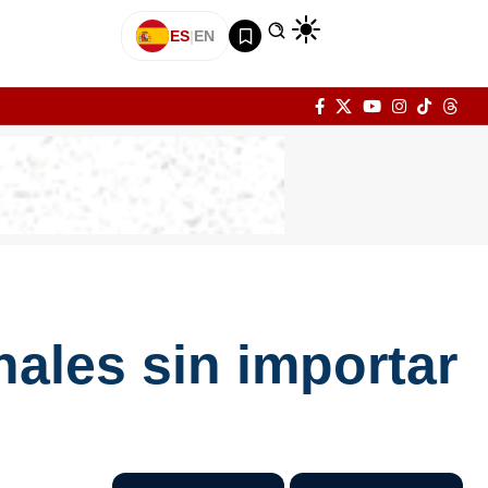
ES
|
EN
ales sin importar