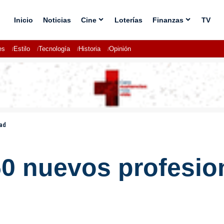
Inicio
Noticias
Cine
Loterías
Finanzas
TV
es
Estilo
Tecnología
Historia
Opinión
dad
0 nuevos profesion