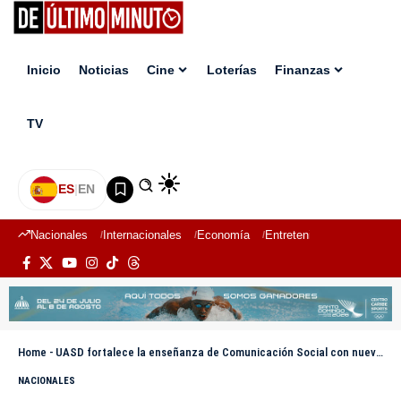
Inicio
Noticias
Cine
Loterías
Finanzas
TV
ES
|
EN
Nacionales
Internacionales
Economía
Entretenimiento
Deport
Home
-
UASD fortalece la enseñanza de Comunicación Social con nuevo complejo audiovisual
NACIONALES