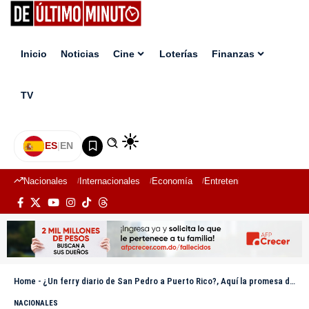
Inicio
Noticias
Cine
Loterías
Finanzas
TV
ES
|
EN
Nacionales
Internacionales
Economía
Entretenimiento
Deport
Home
-
¿Un ferry diario de San Pedro a Puerto Rico?, Aquí la promesa de Abinader
NACIONALES