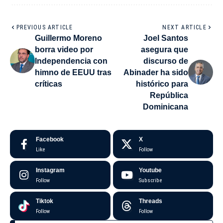
PREVIOUS ARTICLE
NEXT ARTICLE
Guillermo Moreno
Joel Santos
borra video por
asegura que
Independencia con
discurso de
himno de EEUU tras
Abinader ha sido
críticas
histórico para
República
Dominicana
Facebook
X
Like
Follow
Instagram
Youtube
Follow
Subscribe
Tiktok
Threads
Follow
Follow