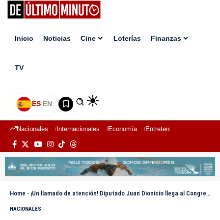
Inicio
Noticias
Cine
Loterías
Finanzas
TV
ES
|
EN
Nacionales
Internacionales
Economía
Entretenimiento
Deport
Home
-
¡Un llamado de atención! Diputado Juan Dionicio llega al Congreso en silla de ruedas
NACIONALES