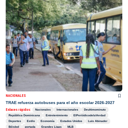
NACIONALES
TRAE refuerza autobuses para el año escolar 2026-2027
Enlaces rápidos:
Nacionales
Internacionales
Deultimominuto
República Dominicana
Entretenimiento
ElPeriódicodelaVerdad
Deportes
Estilo
Economía
Estados Unidos
Luis Abinader
Béisbol
portada
Grandes Ligas
MLB