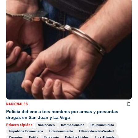
NACIONALES
Policía detiene a tres hombres por armas y presuntas
drogas en San Juan y La Vega
Enlaces rápidos:
Nacionales
Internacionales
Deultimominuto
República Dominicana
Entretenimiento
ElPeriódicodelaVerdad
Deportes
Estilo
Economía
Estados Unidos
Luis Abinader