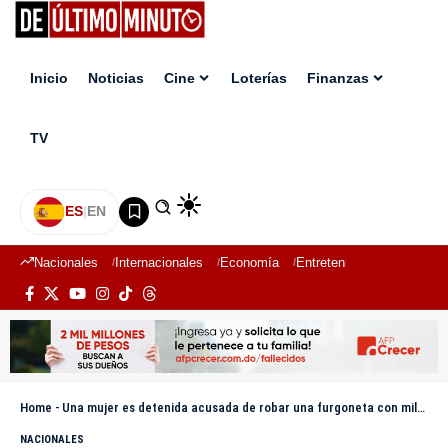
Inicio
Noticias
Cine
Loterías
Finanzas
TV
ES
|
EN
Nacionales
Internacionales
Economía
Entretenimiento
Deport
Home
-
Una mujer es detenida acusada de robar una furgoneta con miles de dónuts en Australia
NACIONALES