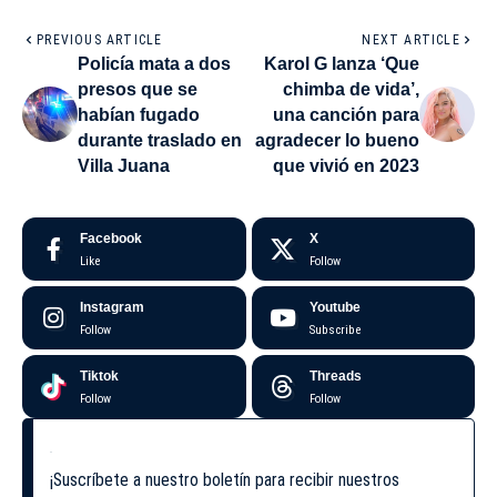
PREVIOUS ARTICLE
NEXT ARTICLE
Policía mata a dos
Karol G lanza ‘Que
presos que se
chimba de vida’,
habían fugado
una canción para
durante traslado en
agradecer lo bueno
Villa Juana
que vivió en 2023
Facebook
X
Like
Follow
Instagram
Youtube
Follow
Subscribe
Tiktok
Threads
Follow
Follow
¡Suscríbete a nuestro boletín para recibir nuestros