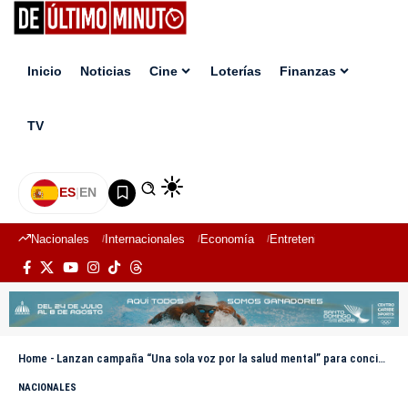
Inicio
Noticias
Cine
Loterías
Finanzas
TV
ES
|
EN
Nacionales
Internacionales
Economía
Entretenimiento
Deport
Home
-
Lanzan campaña “Una sola voz por la salud mental” para concienciar a la sociedad dominicana
NACIONALES