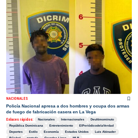
NACIONALES
Policía Nacional apresa a dos hombres y ocupa dos armas
de fuego de fabricación casera en La Vega
Enlaces rápidos:
Nacionales
Internacionales
Deultimominuto
República Dominicana
Entretenimiento
ElPeriódicodelaVerdad
Deportes
Estilo
Economía
Estados Unidos
Luis Abinader
Béisbol
portada
Grandes Ligas
MLB