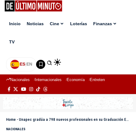
Inicio
Noticias
Cine
Loterías
Finanzas
TV
ES
|
EN
Nacionales
Internacionales
Economía
Entretenimiento
Deport
Home
-
Unapec gradúa a 798 nuevos profesionales en su Graduación Extraordinaria 2026
NACIONALES