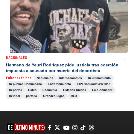
NACIONALES
Hermano de Yeuri Rodríguez pide justicia tras coerción
impuesta a acusado por muerte del deportista
Enlaces rápidos:
Nacionales
Internacionales
Deultimominuto
República Dominicana
Entretenimiento
ElPeriódicodelaVerdad
Deportes
Estilo
Economía
Estados Unidos
Luis Abinader
Béisbol
portada
Grandes Ligas
MLB