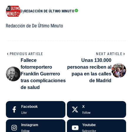
By
REDACCIÓN DE ÚLTIMO MINUTO
Redacción de De Último Minuto
PREVIOUS ARTICLE
NEXT ARTICLE
Fallece
Unas 130.000
fotorreportero
personas reciben al
Franklin Guerrero
papa en las calles
tras complicaciones
de Madrid
de salud
Facebook
X
Like
Follow
Instagram
Youtube
Follow
Subscribe