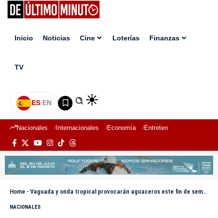
Inicio
Noticias
Cine
Loterías
Finanzas
TV
ES
|
EN
Nacionales
Internacionales
Economía
Entretenimiento
Deport
Home
-
Vaguada y onda tropical provocarán aguaceros este fin de semana
NACIONALES