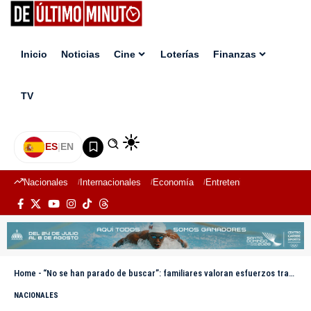
Inicio
Noticias
Cine
Loterías
Finanzas
TV
ES
|
EN
Nacionales
Internacionales
Economía
Entretenimiento
Deport
Home
-
“No se han parado de buscar”: familiares valoran esfuerzos tras niña ser arrastrada por cañada en SDN
NACIONALES