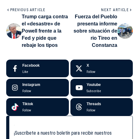
PREVIOUS ARTICLE
NEXT ARTICLE
Trump carga contra
Fuerza del Pueblo
el «desastre» de
presenta informe
Powell frente a la
sobre situación de
Fed y pide que
rio Tireo en
rebaje los tipos
Constanza
Facebook
X
Like
Follow
Instagram
Youtube
Follow
Subscribe
Tiktok
Threads
Follow
Follow
¡Suscríbete a nuestro boletín para recibir nuestros