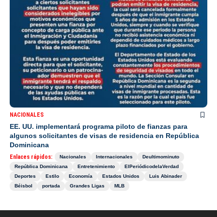
NACIONALES
EE. UU. implementará programa piloto de fianzas para
algunos solicitantes de visas de residencia en República
Dominicana
Enlaces rápidos:
Nacionales
Internacionales
Deultimominuto
República Dominicana
Entretenimiento
ElPeriódicodelaVerdad
Deportes
Estilo
Economía
Estados Unidos
Luis Abinader
Béisbol
portada
Grandes Ligas
MLB