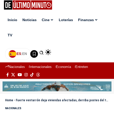
Inicio
Noticias
Cine
Loterías
Finanzas
TV
ES
|
EN
Nacionales
Internacionales
Economía
Entretenimiento
Deport
Home
-
Fuerte ventarrón deja viviendas afectadas, derriba postes del tendido en Loma de Cabrera
NACIONALES