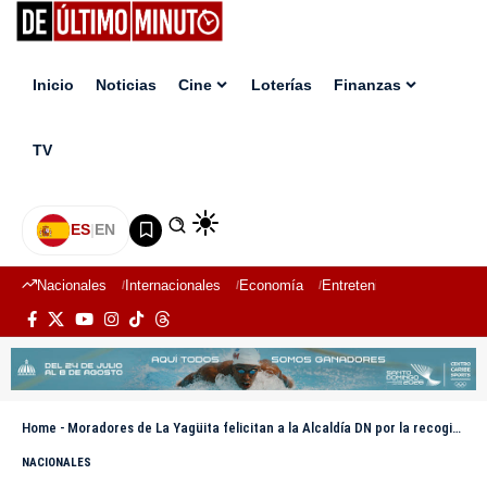
Inicio
Noticias
Cine
Loterías
Finanzas
TV
ES
|
EN
Nacionales
Internacionales
Economía
Entretenimiento
Deport
Home
-
Moradores de La Yagüita felicitan a la Alcaldía DN por la recogida de basura
NACIONALES