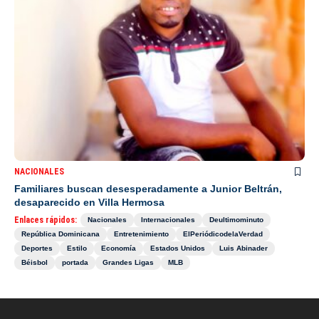
NACIONALES
Familiares buscan desesperadamente a Junior Beltrán,
desaparecido en Villa Hermosa
Enlaces rápidos:
Nacionales
Internacionales
Deultimominuto
República Dominicana
Entretenimiento
ElPeriódicodelaVerdad
Deportes
Estilo
Economía
Estados Unidos
Luis Abinader
Béisbol
portada
Grandes Ligas
MLB