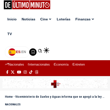
Inicio
Noticias
Cine
Loterías
Finanzas
TV
ES
|
EN
Nacionales
Internacionales
Economía
Entretenimiento
Deport
Home
-
Viceministerio de Suelos y Aguas informa que se apegó a la ley ambiental para autorizar la nivelación de un terreno en Arroyo Hondo
NACIONALES