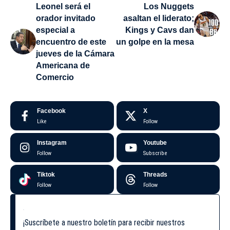
Leonel será el
Los Nuggets
orador invitado
asaltan el liderato;
especial a
Kings y Cavs dan
encuentro de este
un golpe en la mesa
jueves de la Cámara
Americana de
Comercio
Facebook
X
Like
Follow
Instagram
Youtube
Follow
Subscribe
Tiktok
Threads
Follow
Follow
¡Suscríbete a nuestro boletín para recibir nuestros